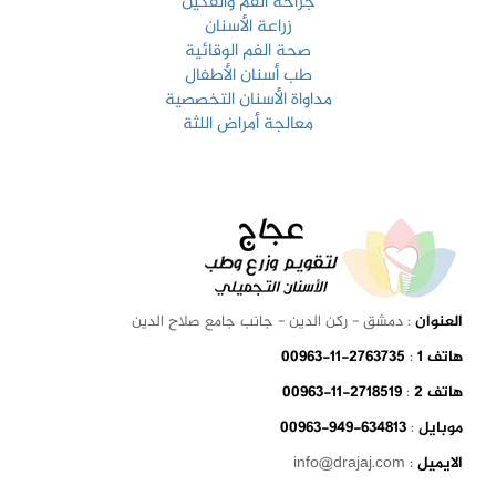
جراحة الفم والفكين
زراعة الأسنان
صحة الفم الوقائية
طب أسنان الأطفال
مداواة الأسنان التخصصية
معالجة أمراض اللثة
العنوان
: دمشق - ركن الدين - جانب جامع صلاح الدين
هاتف 1
:
00963-11-2763735
هاتف 2
:
00963-11-2718519
موبايل
:
00963-949-634813
الايميل
: info@drajaj.com