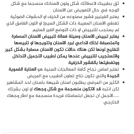
ثق بطبيبك لاعطائك شكل ولون لاسنانك منسجما مع شكل
الوجه في حال التعويض عن الاسنان
يعتبر الفينيير قشور مصنوعه من الخزف او الحشوات الضوئية
تغطي الاسنان المعيبة ذات الشكل السيئ او اللون الغامق الذي
لم يستجب للتبييض او ذات التوضع الغير السليم
يعتبر تبييض الاسنان وسيلة فعالة لتبييض الاسنان المصفرة
والمتصبغة لذلك لاداعي لبرد الاسنان وتتويجها او تلبيسها
لتفتيح لونها لكن هناك حالات تكون الاسنان مصفرة بشكل كبير
ولاتستجيب للتبييض عندها يمكن لطبيب التجميل التداخل
ووتغطيتها بالقشور الخزفية
تعتبر اساس نجاح كافة المعالجات السنية هو
العناية الفموية
الجيدة
والتي تكون نتاج تعاون الطبيب مع المريض
الكثير من المرضى يطلبون اسنان شبيهة باسنان احد المشاهير
لكن انتبه
قد لاتكون منسجمة مع شكل وجهك
او لون بشرتك
……الاجمل ان تجعل ابتسامتك فريدة منسجمة مع اطار وجهك
الخارجي