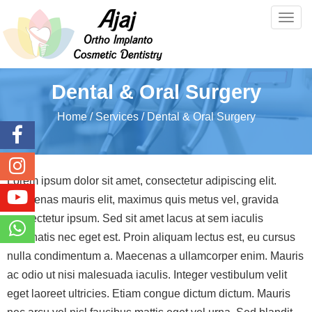
Togg
navig
Dental & Oral Surgery
Home
/ Services
/ Dental & Oral Surgery
Lorem ipsum dolor sit amet, consectetur adipiscing elit.
Maecenas mauris elit, maximus quis metus vel, gravida
consectetur ipsum. Sed sit amet lacus at sem iaculis
venenatis nec eget est. Proin aliquam lectus est, eu cursus
nulla condimentum a. Maecenas a ullamcorper enim. Mauris
ac odio ut nisi malesuada iaculis. Integer vestibulum velit
eget laoreet ultricies. Etiam congue dictum dictum. Mauris