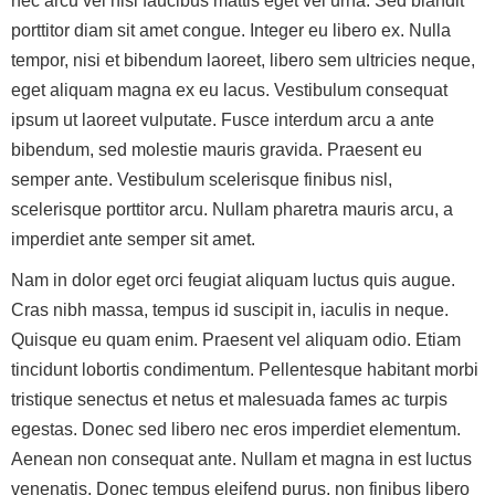
nec arcu vel nisl faucibus mattis eget vel urna. Sed blandit
porttitor diam sit amet congue. Integer eu libero ex. Nulla
tempor, nisi et bibendum laoreet, libero sem ultricies neque,
eget aliquam magna ex eu lacus. Vestibulum consequat
ipsum ut laoreet vulputate. Fusce interdum arcu a ante
bibendum, sed molestie mauris gravida. Praesent eu
semper ante. Vestibulum scelerisque finibus nisl,
scelerisque porttitor arcu. Nullam pharetra mauris arcu, a
imperdiet ante semper sit amet.
Nam in dolor eget orci feugiat aliquam luctus quis augue.
Cras nibh massa, tempus id suscipit in, iaculis in neque.
Quisque eu quam enim. Praesent vel aliquam odio. Etiam
tincidunt lobortis condimentum. Pellentesque habitant morbi
tristique senectus et netus et malesuada fames ac turpis
egestas. Donec sed libero nec eros imperdiet elementum.
Aenean non consequat ante. Nullam et magna in est luctus
venenatis. Donec tempus eleifend purus, non finibus libero