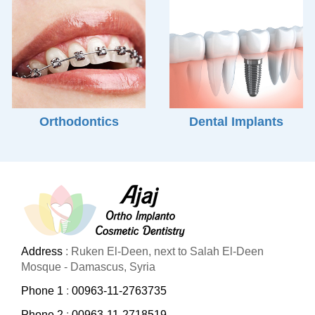
Orthodontics
Dental Implants
Address
: Ruken El-Deen, next to Salah El-Deen
Mosque - Damascus, Syria
Phone 1
:
00963-11-2763735
Phone 2
:
00963-11-2718519